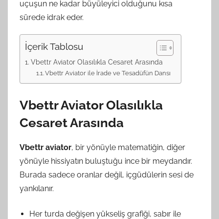
uçuşun ne kadar büyüleyici olduğunu kısa
sürede idrak eder.
İçerik Tablosu
Vbettr Aviator Olasılıkla Cesaret Arasında
Vbettr Aviator ile İrade ve Tesadüfün Dansı
Vbettr Aviator Olasılıkla
Cesaret Arasında
Vbettr aviator
, bir yönüyle matematiğin, diğer
yönüyle hissiyatın buluştuğu ince bir meydandır.
Burada sadece oranlar değil, içgüdülerin sesi de
yankılanır.
Her turda değişen yükseliş grafiği, sabır ile