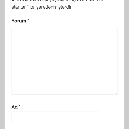
alanlar
*
ile işaretlenmişlerdir
Yorum
*
Ad
*