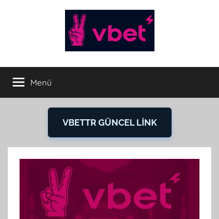
İçeriğe
atla
Vbettr
Vbettr
Güncel
Menü
–
Vbettr
Telegram
VBETTR GÜNCEL LİNK