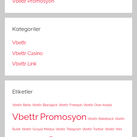
Vbettr Promosyon
Kategoriler
Vbettr
Vbettr Casino
Vbettr Link
Etiketler
Vbettr Bahis
Vbettr Blackjack
Vbettr Freespin
Vbettr Oran Analizi
Vbettr Promosyon
Vbettr Rakeback
Vbettr
Rulet
Vbettr Sosyal Medya
Vbettr Telegram
Vbettr Twitter
Vbettr Yeni